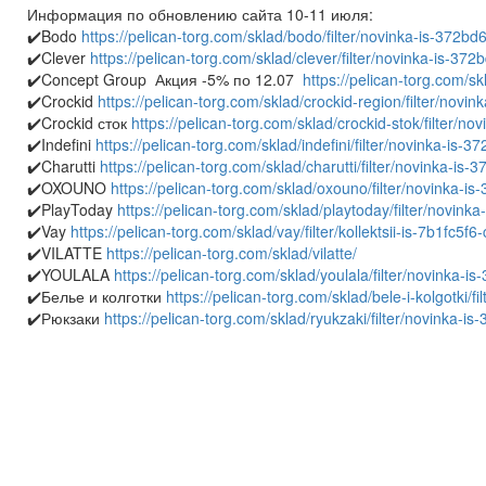
Информация по обновлению сайта 10-11 июля:
✔️Bodo
https://pelican-torg.com/sklad/bodo/filter/novinka-is-37
✔️Clever
https://pelican-torg.com/sklad/clever/filter/novinka-is-
✔️Concept Group Акция -5% по 12.07
https://pelican-torg.com/
✔️Crockid
https://pelican-torg.com/sklad/crockid-region/filter/no
✔️Crockid сток
https://pelican-torg.com/sklad/crockid-stok/filter
✔️Indefini
https://pelican-torg.com/sklad/indefini/filter/novinka-
✔️Charutti
https://pelican-torg.com/sklad/charutti/filter/novinka-
✔️OXOUNO
https://pelican-torg.com/sklad/oxouno/filter/novinka
✔️PlayToday
https://pelican-torg.com/sklad/playtoday/filter/nov
✔️Vay
https://pelican-torg.com/sklad/vay/filter/kollektsii-is-7b1fc
✔️VILATTE
https://pelican-torg.com/sklad/vilatte/
✔️YOULALA
https://pelican-torg.com/sklad/youlala/filter/novink
✔️Белье и колготки
https://pelican-torg.com/sklad/bele-i-kolgotk
✔️Рюкзаки
https://pelican-torg.com/sklad/ryukzaki/filter/novinka