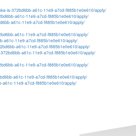
novinka-is-372bd6bb-a61c-11e9-a7cd-f885b1e0e610/apply/
is-372bd6bb-a61c-11e9-a7cd-f885b1e0e610/apply/
372bd6bb-a61c-11e9-a7cd-f885b1e0e610/apply/
is-372bd6bb-a61c-11e9-a7cd-f885b1e0e610/apply/
bd6bb-a61c-11e9-a7cd-f885b1e0e610/apply/
is-372bd6bb-a61c-11e9-a7cd-f885b1e0e610/apply/
ka-is-372bd6bb-a61c-11e9-a7cd-f885b1e0e610/apply/
s-372bd6bb-a61c-11e9-a7cd-f885b1e0e610/apply/
-372bd6bb-a61c-11e9-a7cd-f885b1e0e610/apply/
d6bb-a61c-11e9-a7cd-f885b1e0e610/apply/