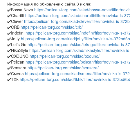
Информация по обновлению сайта 3 июля:
✔️Bossa Nova
https://pelican-torg.com/sklad/bossa-nova/filter/
✔️Charitti
https://pelican-torg.com/sklad/charutti/filter/novinka-
✔️Clever
https://pelican-torg.com/sklad/clever/filter/novinka-is-
✔️CRB
https://pelican-torg.com/sklad/crb/
✔️Indefini
https://pelican-torg.com/sklad/indefini/filter/novinka-
✔️Jetty
https://pelican-torg.com/sklad/jetty/filter/novinka-is-372
✔️Let’s Go
https://pelican-torg.com/sklad/lets-go/filter/novinka-
✔️NikaStyle
https://pelican-torg.com/sklad/nikastyle/filter/novin
✔️OXOUNO
https://pelican-torg.com/sklad/oxouno/
✔️Pelican
https://pelican-torg.com/sklad/pelican/filter/novinka-i
✔️Sensera
https://pelican-torg.com/sklad/sensera/
✔️Смена
https://pelican-torg.com/sklad/smena/filter/novinka-is
✔️ТХК
https://pelican-torg.com/sklad/tkhk/filter/novinka-is-372b