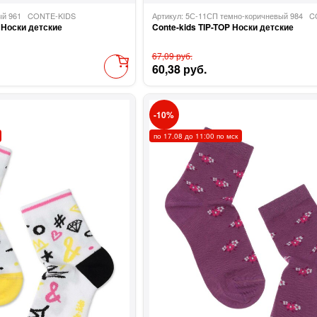
ный 961
CONTE-KIDS
Артикул: 5С-11СП темно-коричневый 984
C
 Носки детские
Conte-kids TIP-TOP Носки детские
67,09 руб.
60,38 руб.
10
по 17.08 до 11:00 по мск