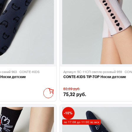
но-синий 963
CONTE-KIDS
Артикул: 5С-11СП светло-розовый 959
CON
 Носки детские
CONTE-KIDS TIP-TOP Носки детские
83,69 руб.
75,32 руб.
10
по 17.08 до 11:00 по мск