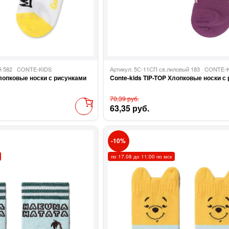
ый 582
CONTE-KIDS
Артикул: 5С-11СП св.лиловый 183
CONTE-K
Хлопковые носки с рисунками
Conte-kids TIP-TOP Хлопковые носки с
70,39 руб.
63,35 руб.
10
по 17.08 до 11:00 по мск