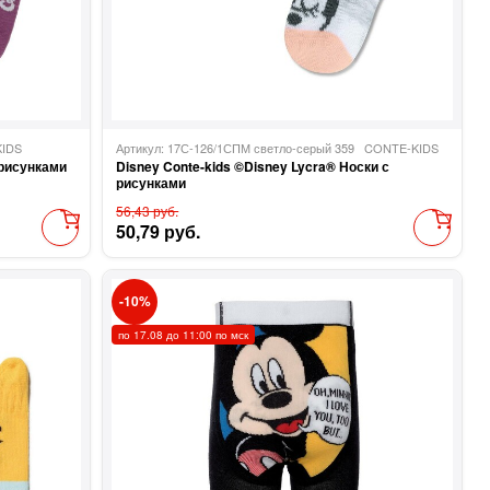
IDS
Артикул: 17С-126/1СПМ светло-серый 359
CONTE-KIDS
 рисунками
Disney Conte-kids ©Disney Lycra® Носки с
рисунками
56,43 руб.
50,79 руб.
10
по 17.08 до 11:00 по мск