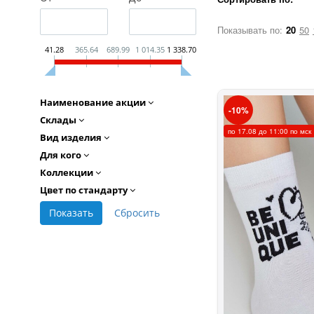
Показывать по:
20
50
41.28
365.64
689.99
1 014.35
1 338.70
Наименование акции
10
Склады
по 17.08 до 11:00 по мск
Вид изделия
Для кого
Коллекции
Цвет по стандарту