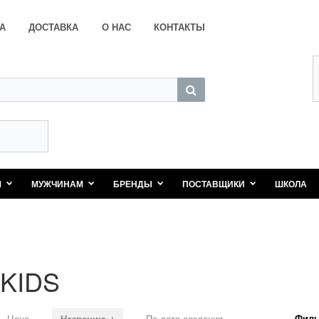
А
ДОСТАВКА
О НАС
КОНТАКТЫ
М
МУЖЧИНАМ
БРЕНДЫ
ПОСТАВЩИКИ
ШКОЛА
KIDS
Филь
Цене
Названию ↓
По дате создания