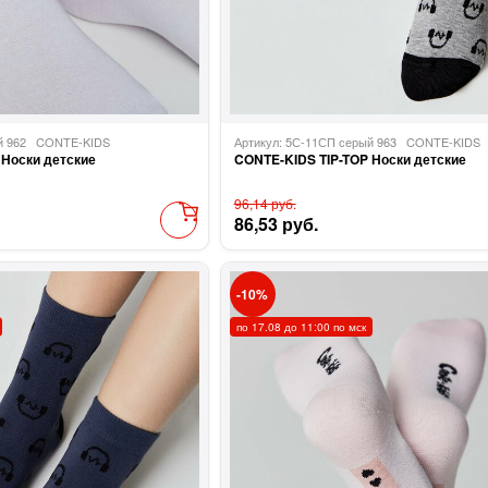
ый 962
CONTE-KIDS
Артикул: 5С-11СП серый 963
CONTE-KIDS
 Носки детские
CONTE-KIDS TIP-TOP Носки детские
96,14 руб.
86,53 руб.
10
по 17.08 до 11:00 по мск