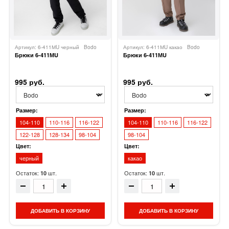
Артикул: 6-411МU черный
Bodo
Артикул: 6-411МU какао
Bodo
Брюки 6-411МU
Брюки 6-411МU
995 руб.
995 руб.
Размер:
Размер:
104-110
110-116
116-122
104-110
110-116
116-122
122-128
128-134
98-104
98-104
Цвет:
Цвет:
черный
какао
Остаток:
шт.
Остаток:
шт.
10
10
ДОБАВИТЬ В КОРЗИНУ
ДОБАВИТЬ В КОРЗИНУ