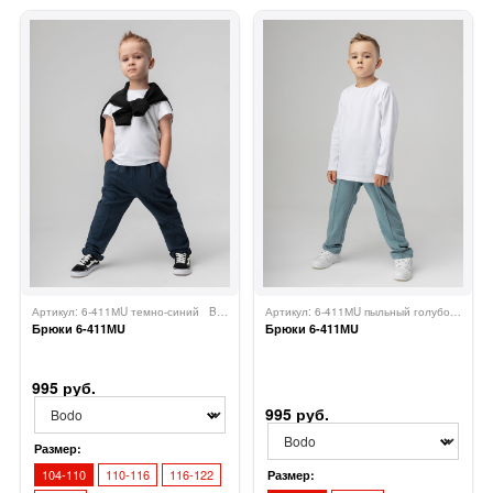
Артикул: 6-411МU темно-синий
Bodo
Артикул: 6-411МU пыльный голубой
Bod
Брюки 6-411МU
Брюки 6-411МU
995 руб.
995 руб.
Размер:
104-110
110-116
116-122
Размер: