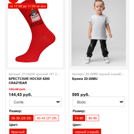
по 17.08 до 11:00 по мск
Артикул: 21С4200 красный 197 (средней длины)
БРЕСТСКИЕ
Артикул: 22-26MU черный (серый)
Bodo
БРЕСТСКИЕ НОСКИ 4200
Брюки 22-26MU
CRAZYEAR
160,48 руб.
144,43 руб.
595 руб.
Размер:
Размер:
36-39 (23-25)
40-43 (27-29)
74-80
80-86
Цвет:
Цвет:
Красный
черный (серый)