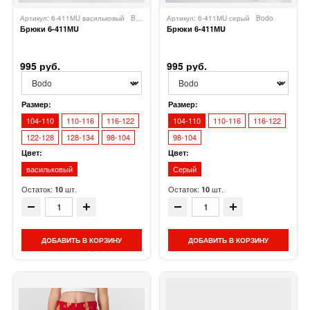
Артикул: 6-411МU васильковый
Bodo
Артикул: 6-411МU серый
Bodo
Брюки 6-411МU
Брюки 6-411МU
995 руб.
995 руб.
Размер:
Размер:
104-110
110-116
116-122
104-110
110-116
116-122
122-128
128-134
98-104
98-104
Цвет:
Цвет:
васильковый
Серый
Остаток:
шт.
Остаток:
шт.
10
10
ДОБАВИТЬ В КОРЗИНУ
ДОБАВИТЬ В КОРЗИНУ