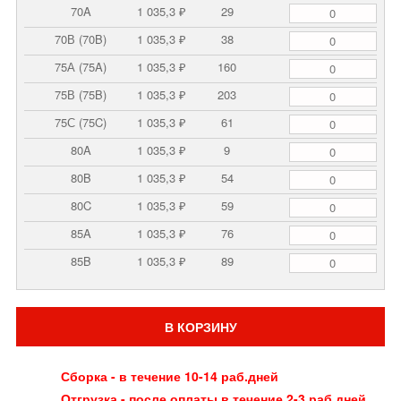
70A
1 035,3 ₽
29
70В (70B)
1 035,3 ₽
38
75А (75A)
1 035,3 ₽
160
75В (75B)
1 035,3 ₽
203
75С (75C)
1 035,3 ₽
61
80A
1 035,3 ₽
9
80B
1 035,3 ₽
54
80C
1 035,3 ₽
59
85A
1 035,3 ₽
76
85B
1 035,3 ₽
89
В КОРЗИНУ
Сборка - в течение 10-14 раб.дней
Отгрузка - после оплаты в течение 2-3 раб.дней