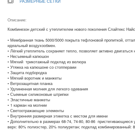
РАЗМЕРНЫЕ СЕТКИ
Описание:
Комбинезон детский с утеплителем нового поколения Слайтекс Найс
• Мембранная ткань 5000/5000 покрыта тефлоновой пропиткой, отта
идеальный воздухообмен.
• Лёгкий утеплитель сохраняет тепло, позволяет активно
• Несъемный капюшон
• Мягкий трикотажный подклад из велюра
• Утяжка на капюшоне со стопперами
• Защита подбородка
• Мягкий воротник и манжеты
• Ветрозащитная планка
• Удлиненная молния для легкого одевания
• Съемные силиконовые штрипки
• Эластичные манжеты
• 1 карман на молнии
• Светоотражающие элементы
• Внутренняя размерная этикетка с местом для имени
• Дополнительно в размерах 68-74, 74-80, 80-86 пристегивающиеся 
верх: 80% полиэстер, 20% полиуретан; подклад комбинированный: 