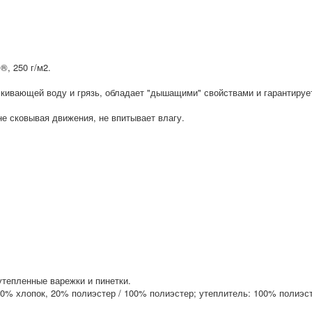
®, 250 г/м2.
лкивающей воду и грязь, обладает "дышащими" свойствами и гарантируе
 двигаться не сковывая движения, не впитывает влагу.
утепленные варежки и пинетки.
80% хлопок, 20% полиэстер / 100% полиэстер; утеплитель: 100% полиэс