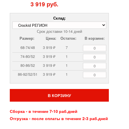
3 919 руб.
Склад:
Срок доставки 10-14 дней
Размер:
Цена:
Остаток:
В корзине:
68-74/48
3 919 ₽
7
74-80/52
3 919 ₽
1
80-86/52
3 919 ₽
1
86-92/52/51
3 919 ₽
1
В КОРЗИНУ
Сборка - в течение 7-10 раб.дней
Отгрузка - после оплаты в течение 2-3 раб.дней