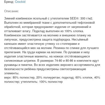
Бренд:
Crockid
Описание:
Зимний комбинезон ясельный с утеплителем SEE®: 300 г/м2.
Выполнен из мембранной ткани с дополнительной тефлоновой
обработкой, которая предохраняет изделие от загрязнений и
отталкивает влагу. Подклад выполнен из 100% хлопка.
Комбинезон застёгивается на молнию и внешнюю планку на
липучках, предусмотрена защита подбородка. Несъёмный
капюшон имеет эластичную утяжку со стопперами и
отстёгивающийся мех на молнии. Резинка по спинке для лучшего
прилегания. На груди карман на молнии. По рукавам и низу
изделия эластичные манжеты, на ножках отстёгивающиеся
силиконовые штрипки. В размерах 74-80 и 80-86 в комплекте идут
рукавицы и пинетки. Во всех изделиях верхнего ассортимента для
безопасности ребёнка предусмотрены светоотражающие
элементы.
верх: 80% полиэстер, 20% полиуретан; подклад: 60% хлопок, 40%
полиэстер; утеплитель: 100% полиэстер