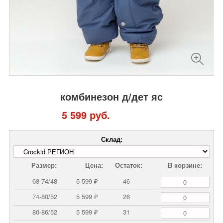
комбинезон д/дет яс
5 599 руб.
Склад:
Размер:
Цена:
Остаток:
В корзине:
68-74/48
5 599 ₽
46
74-80/52
5 599 ₽
26
80-86/52
5 599 ₽
31