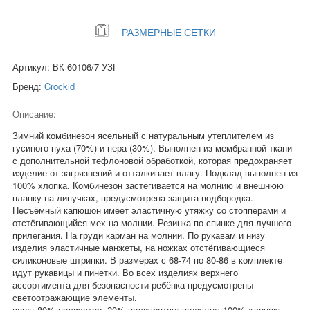
РАЗМЕРНЫЕ СЕТКИ
Артикул: ВК 60106/7 УЗГ
Бренд:
Crockid
Описание:
Зимний комбинезон ясельный с натуральным утеплителем из
гусиного пуха (70%) и пера (30%). Выполнен из мембранной ткани
с дополнительной тефлоновой обработкой, которая предохраняет
изделие от загрязнений и отталкивает влагу. Подклад выполнен из
100% хлопка. Комбинезон застёгивается на молнию и внешнюю
планку на липучках, предусмотрена защита подбородка.
Несъёмный капюшон имеет эластичную утяжку со стопперами и
отстёгивающийся мех на молнии. Резинка по спинке для лучшего
прилегания. На груди карман на молнии. По рукавам и низу
изделия эластичные манжеты, на ножках отстёгивающиеся
силиконовые штрипки. В размерах с 68-74 по 80-86 в комплекте
идут рукавицы и пинетки. Во всех изделиях верхнего
ассортимента для безопасности ребёнка предусмотрены
светоотражающие элементы.
верх: 80% полиэстер, 20% полиуретан; подклад: 100% хлопок;