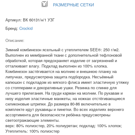
РАЗМЕРНЫЕ СЕТКИ
Артикул: ВК 60131/н/1 УЗГ
Бренд:
Crockid
Описание:
Зимний комбинезон ясельный с утеплителем SEE®: 250 г/м2.
Выполнен из мембранной ткани с дополнительной тефлоновой
обработкой, которая предохраняет изделие от загрязнений и
отталкивает влагу. Подклад выполнен из 100% хлопка.
Комбинезон застёгивается на молнию и внешнюю планку на
липучках, предусмотрена защита подбородка. Несъёмный
капюшон с подкладом из мягкого флиса имеет эластичную утяжку
со стопперами и декоративные ушки. Резинка по спинке для
лучшего прилегания. На груди карман на молнии. По рукавам и
низу изделия эластичные манжеты, на ножках отстёгивающиеся
силиконовые штрипки. До размера 80-86 включительно в
комплекте идут рукавицы и пинетки. Во всех изделиях верхнего
ассортимента для безопасности ребёнка предусмотрены
светоотражающие элементы.
верх: 80% полиэстер, 20% полиуретан; подклад: 100% хлопок;
Утеплитель: 100% полиэстер