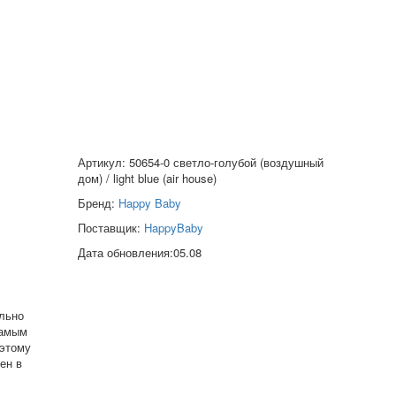
Артикул: 50654-0 светло-голубой (воздушный
дом) / light blue (air house)
Бренд:
Happy Baby
Поставщик:
HappyBaby
Дата обновления:05.08
ально
самым
оэтому
ен в