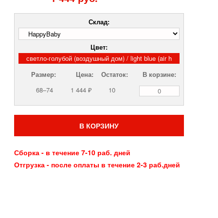
Склад:
Цвет:
светло-голубой (воздушный дом) / light blue (air h
Размер:
Цена:
Остаток:
В корзине:
68–74
1 444 ₽
10
В КОРЗИНУ
Сборка - в течение 7-10 раб. дней
Отгрузка - после оплаты в течение 2-3 раб.дней