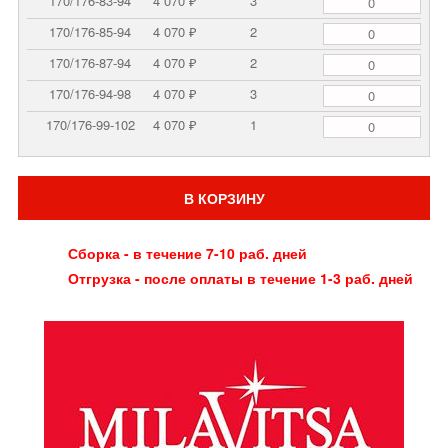
170/176-83-94
4 070 ₽
3
170/176-85-94
4 070 ₽
2
170/176-87-94
4 070 ₽
2
170/176-94-98
4 070 ₽
3
170/176-99-102
4 070 ₽
1
В КОРЗИНУ
Сборка - в течение 7-10 раб. дней
Отгрузка - после оплаты в течение 1-3 раб. дней