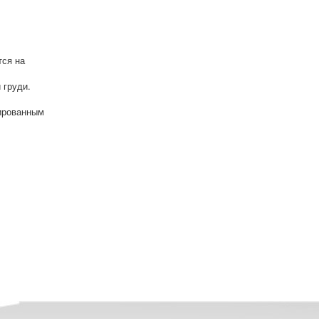
тся на
 груди.
зированным