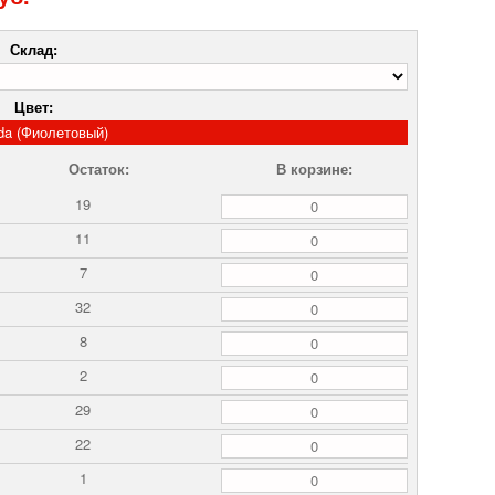
Склад:
Цвет:
da (Фиолетовый)
Остаток:
В корзине:
19
11
7
32
8
2
29
22
1