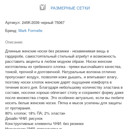
РАЗМЕРНЫЕ СЕТКИ
Артикул: 245K-2039 черный 75067
Бренд:
Mark Formelle
Описание:
Длинные женские носки без резинки - незаменимая вещь в
гардеробе, самостоятельный стильный атрибут и возможность
расставить акценты в любом модном образе. Носки женские
изготовлены из гребенного хлопка - пряжи высочайшего качества,
тонкой, прочной и долговечной. Натуральные волокна отлично
пропускают воздух, позволяя коже дышать, и впитывают влагу,
поэтому носки хлопок женские дарят ощущение комфорта в
течение всего дня. Благодаря небольшому количеству эластана в
составе, носочки хорошо облегают стопу и сохраняют форму даже
после множества стирок. Это особенно актуально, если вы любите
носить белые женские носки. Пятка и мысок усилены для защиты
от протирания.
80% хлопок; 18% ПА; 2% эластан
Дизайн ЧНИ: рисунок
Конструктивные элементы ЧНИ: без резинки
Назначение ЧНИ: повседневные