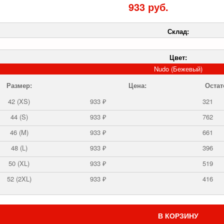
933 руб.
Склад:
Цвет:
Nudo (Бежевый)
Размер:
Цена:
Остат
42 (XS)
933 ₽
321
44 (S)
933 ₽
762
46 (M)
933 ₽
661
48 (L)
933 ₽
396
50 (XL)
933 ₽
519
52 (2XL)
933 ₽
416
В КОРЗИНУ