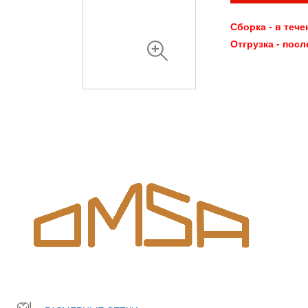
Сборка - в тече
Отгрузка - посл