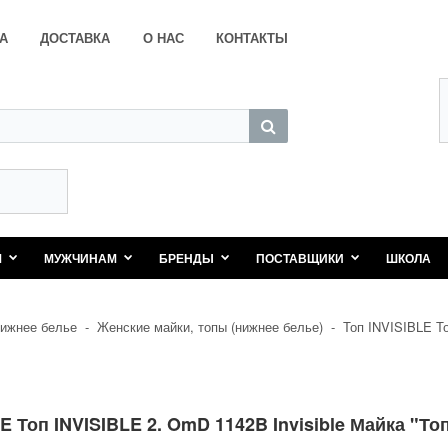
А
ДОСТАВКА
О НАС
КОНТАКТЫ
М
МУЖЧИНАМ
БРЕНДЫ
ПОСТАВЩИКИ
ШКОЛА
ижнее белье
-
Женские майки, топы (нижнее белье)
-
Топ INVISIBLE То
E Топ INVISIBLE 2. OmD 1142B Invisible Майка "Т