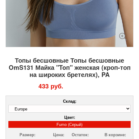
Топы бесшовные Топы бесшовные
OmS131 Майка "Toп" женская (кроп-топ
на широких бретелях), PA
433 руб.
Склад:
Цвет:
Fumo (Серый)
Размер:
Цена:
Остаток:
В корзине: