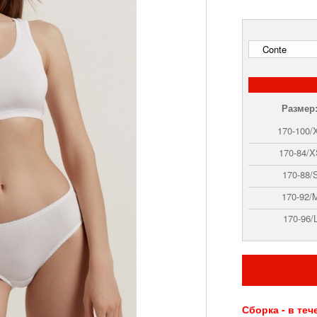
Размер
170-100/
170-84/
170-88/
170-92/
170-96/
Сборка - в теч