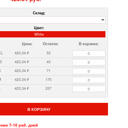
Склад:
Цвет:
White
:
Цена:
Остаток:
В корзине:
XL
423,34 ₽
53
XS
423,34 ₽
43
S
423,34 ₽
71
M
423,34 ₽
175
L
423,34 ₽
237
В КОРЗИНУ
ение 7-10 раб. дней