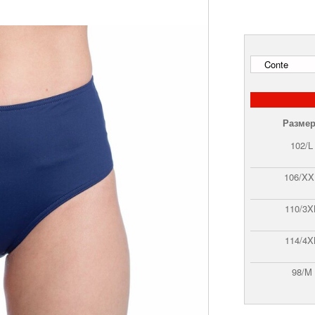
Размер
102/L
106/XX
110/3X
114/4X
98/M