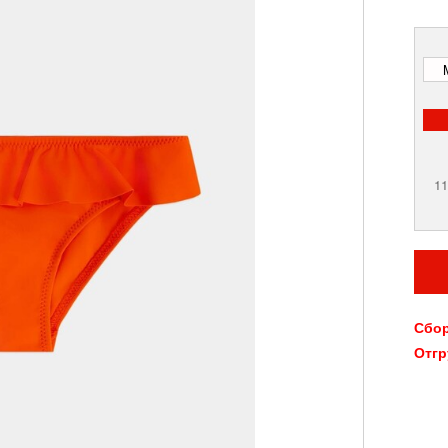
11
Сбор
Отгр