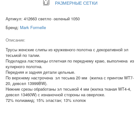
РАЗМЕРНЫЕ СЕТКИ
Артикул: 412663 светло -зеленый 1050
Бренд:
Mark Formelle
Описание:
Трусы женские слипы из кружевного полотна с декоративной эл
тесьмой по талии.
Подкладка ластовицы отлетная по переднему краю, выполнена из
кулирного полотна.
Передняя и задняя детали цельные.
По верхнему настрочена эл тесьма 20 мм (жилка с принтом WT7-
20, девсел 13999BW).
Нижние срезы обработаны эл тесьмой 4 мм (жилка тканая WT4-4,
девсел 13460W) с изнаночной стороны на оверлоке.
72% полиамид; 15% эластан; 13% хлопок