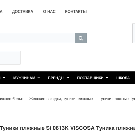
А
ДОСТАВКА
О НАС
КОНТАКТЫ
М
МУЖЧИНАМ
БРЕНДЫ
ПОСТАВЩИКИ
ШКОЛА
ижнее белье
-
Женские накидки, туники пляжные
-
Туники пляжные Ту
Туники пляжные Si 0613K VISCOSA Туника пляжная