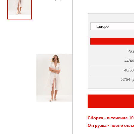
Раз
44/46
48/50
52/54 (
Сборка - в течение 10
Отгрузка - после опла