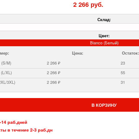
2 266 руб.
Склад:
Цвет:
Bianco (Белый)
мер:
Цена:
Остаток:
 (S/M)
2 266 ₽
23
 (L/XL)
2 266 ₽
55
2XL/3XL)
2 266 ₽
31
В КОРЗИНУ
-14 раб.дней
ты в течение 2-3 раб.дн