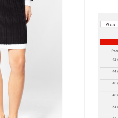
Раз
42 
44 
46 
48 
54 