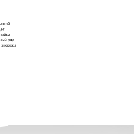
зинкой
дет
инейки
ный ряд,
 экокожи