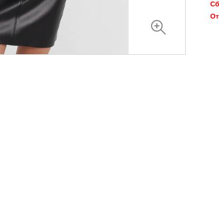
Сб
От