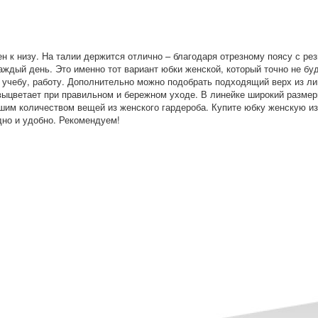
 к низу. На талии держится отлично – благодаря отрезному поясу с ре
аждый день. Это именно тот вариант юбки женской, который точно не бу
, учебу, работу. Дополнительно можно подобрать подходящий верх из л
 выцветает при правильном и бережном уходе. В линейке широкий размер
шим количеством вещей из женского гардероба. Купите юбку женскую из
дно и удобно. Рекомендуем!