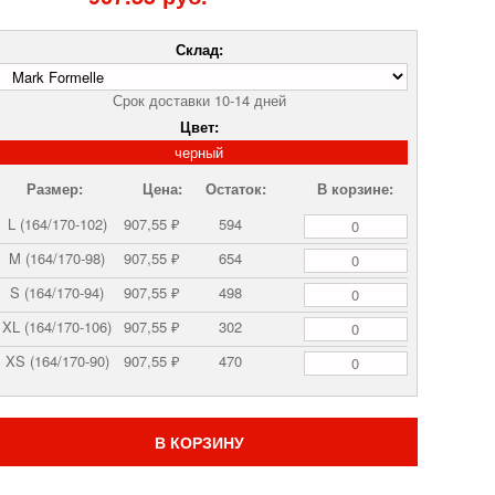
Склад:
Срок доставки 10-14 дней
Цвет:
черный
Размер:
Цена:
Остаток:
В корзине:
L (164/170-102)
907,55 ₽
594
M (164/170-98)
907,55 ₽
654
S (164/170-94)
907,55 ₽
498
XL (164/170-106)
907,55 ₽
302
XS (164/170-90)
907,55 ₽
470
В КОРЗИНУ