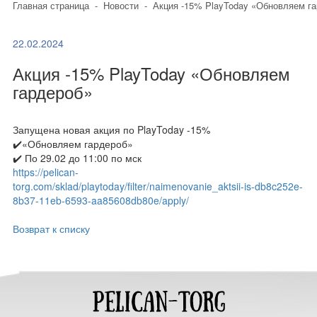
Главная страница
-
Новости
-
Акция -15% PlayToday «Обновляем г
22.02.2024
Акция -15% PlayToday «Обновляем
гардероб»
Запущена новая акция по PlayToday -15%
✔️«Обновляем гардероб»
✔️ По 29.02 до 11:00 по мск
https://pelican-
torg.com/sklad/playtoday/filter/naimenovanie_aktsii-is-db8c252e-
8b37-11eb-6593-aa85608db80e/apply/
Возврат к списку