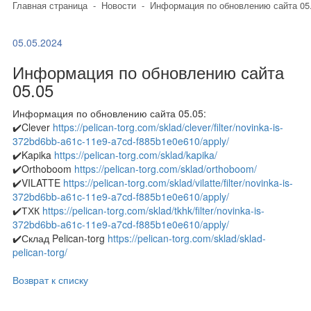
Главная страница
-
Новости
-
Информация по обновлению сайта 05
05.05.2024
Информация по обновлению сайта
05.05
Информация по обновлению сайта 05.05:
✔️Clever
https://pelican-torg.com/sklad/clever/filter/novinka-is-
372bd6bb-a61c-11e9-a7cd-f885b1e0e610/apply/
✔️Kapika
https://pelican-torg.com/sklad/kapika/
✔️Orthoboom
https://pelican-torg.com/sklad/orthoboom/
✔️VILATTE
https://pelican-torg.com/sklad/vilatte/filter/novinka-is-
372bd6bb-a61c-11e9-a7cd-f885b1e0e610/apply/
✔️ТХК
https://pelican-torg.com/sklad/tkhk/filter/novinka-is-
372bd6bb-a61c-11e9-a7cd-f885b1e0e610/apply/
✔️Склад Pelican-torg
https://pelican-torg.com/sklad/sklad-
pelican-torg/
Возврат к списку