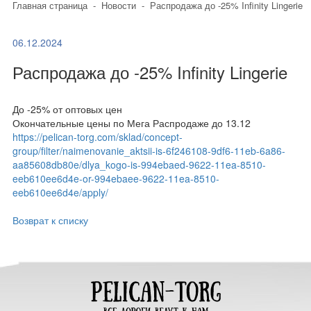
Главная страница
-
Новости
-
Распродажа до -25% Infinity Lingerie
06.12.2024
Распродажа до -25% Infinity Lingerie
До -25% от оптовых цен
Окончательные цены по Мега Распродаже до 13.12
https://pelican-torg.com/sklad/concept-
group/filter/naimenovanie_aktsii-is-6f246108-9df6-11eb-6a86-
aa85608db80e/dlya_kogo-is-994ebaed-9622-11ea-8510-
eeb610ee6d4e-or-994ebaee-9622-11ea-8510-
eeb610ee6d4e/apply/
Возврат к списку