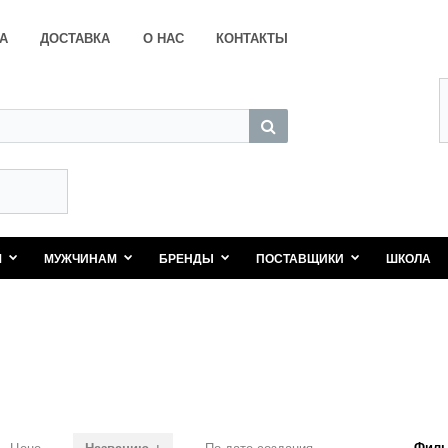
А
ДОСТАВКА
О НАС
КОНТАКТЫ
М
МУЖЧИНАМ
БРЕНДЫ
ПОСТАВЩИКИ
ШКОЛА
Филь
Цене
Названию ↓
По дате создания