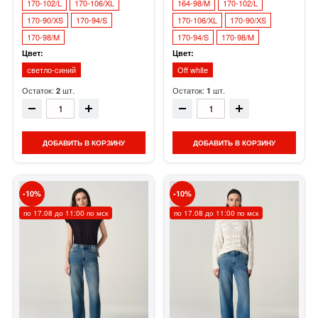
170-102/L
170-106/XL
164-98/M
170-102/L
170-90/XS
170-94/S
170-106/XL
170-90/XS
170-98/M
170-94/S
170-98/M
Цвет:
Цвет:
светло-синий
Off white
Остаток:
шт.
Остаток:
шт.
2
1
ДОБАВИТЬ В КОРЗИНУ
ДОБАВИТЬ В КОРЗИНУ
10
10
по 17.08 до 11:00 по мск
по 17.08 до 11:00 по мск