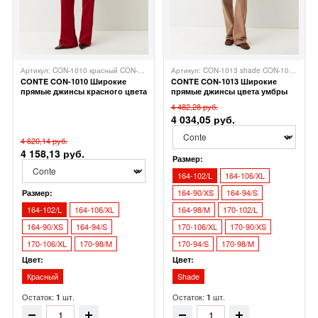
Артикул: CON-1010 красный CON-1010
Conte
Артикул: CON-1013 shade CON-1013
Con
CONTE CON-1010 Широкие
CONTE CON-1013 Широкие
прямые джинсы красного цвета
прямые джинсы цвета умбры
4 482,28 руб.
4 034,05 руб.
4 620,14 руб.
4 158,13 руб.
Размер:
164-102/L
164-106/XL
164-90/XS
164-94/S
Размер:
164-102/L
164-106/XL
164-98/M
170-102/L
164-90/XS
164-94/S
170-106/XL
170-90/XS
170-106/XL
170-98/M
170-94/S
170-98/M
Цвет:
Цвет:
Красный
Shade
Остаток:
шт.
Остаток:
шт.
1
1