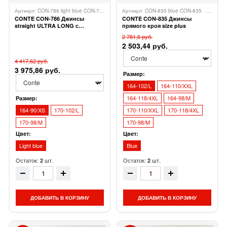
Артикул: CON-786 light blue CON-786
CONTE ELEGANT
Артикул: CON-835 blue CON-835
CONTE 
CONTE CON-786 Джинсы
CONTE CON-835 Джинсы
straight ULTRA LONG с
прямого кроя size plus
необработанным краем
2 781,6 руб.
2 503,44 руб.
4 417,62 руб.
3 975,86 руб.
Размер:
164-102/L
164-110/XXL
164-118/4XL
164-98/M
Размер:
164-90/XS
170-102/L
170-110/XXL
170-118/4XL
170-98/M
170-98/M
Цвет:
Цвет:
Light blue
Blue
Остаток:
шт.
Остаток:
шт.
2
2
ДОБАВИТЬ В КОРЗИНУ
ДОБАВИТЬ В КОРЗИНУ