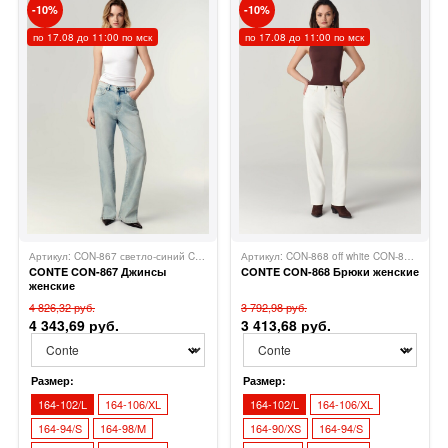
10
10
по 17.08 до 11:00 по мск
по 17.08 до 11:00 по мск
Артикул: CON-867 светло-синий CON-867
Conte
Артикул: CON-868 off white CON-868
Cont
CONTE CON-867 Джинсы
CONTE CON-868 Брюки женские
женские
4 826,32 руб.
3 792,98 руб.
4 343,69 руб.
3 413,68 руб.
Размер:
Размер:
164-102/L
164-106/XL
164-102/L
164-106/XL
164-94/S
164-98/M
164-90/XS
164-94/S