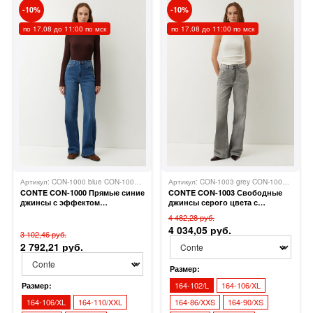
10
10
по 17.08 до 11:00 по мск
по 17.08 до 11:00 по мск
Артикул: CON-1000 blue CON-1000
Conte
Артикул: CON-1003 grey CON-1003
Conte
CONTE CON-1000 Прямые синие
CONTE CON-1003 Свободные
джинсы с эффектом
джинсы серого цвета с
потёртостей
диагональными вытачками
4 482,28 руб.
4 034,05 руб.
3 102,46 руб.
2 792,21 руб.
Размер:
164-102/L
164-106/XL
Размер:
164-106/XL
164-110/XXL
164-86/XXS
164-90/XS