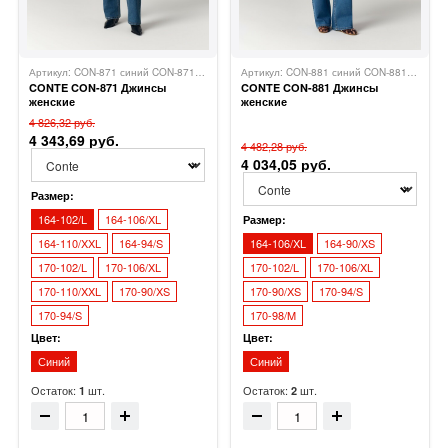
Артикул: CON-871 синий CON-871
Conte
Артикул: CON-881 синий CON-881
Conte
CONTE CON-871 Джинсы
CONTE CON-881 Джинсы
женские
женские
4 826,32 руб.
4 343,69 руб.
4 482,28 руб.
4 034,05 руб.
Размер:
164-102/L
164-106/XL
Размер:
164-110/XXL
164-94/S
164-106/XL
164-90/XS
170-102/L
170-106/XL
170-102/L
170-106/XL
170-110/XXL
170-90/XS
170-90/XS
170-94/S
170-94/S
170-98/M
Цвет:
Цвет:
Синий
Синий
Остаток:
шт.
Остаток:
шт.
1
2