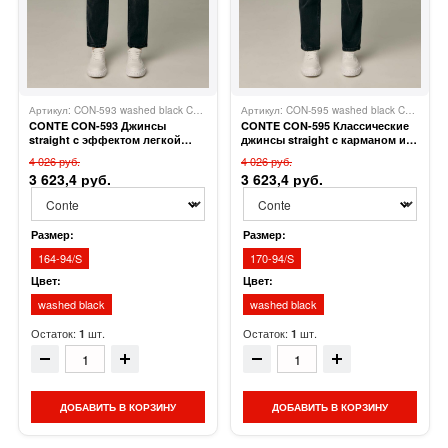
Артикул: CON-593 washed black CON-593
CONTE ELEGANT
Артикул: CON-595 washed black CON-595
CONTE CON-593 Джинсы
CONTE CON-595 Классические
straight c эффектом легкой
джинсы straight c карманом из
потертости
экокожи
4 026 руб.
4 026 руб.
3 623,4 руб.
3 623,4 руб.
Размер:
Размер:
164-94/S
170-94/S
Цвет:
Цвет:
washed black
washed black
Остаток:
шт.
Остаток:
шт.
1
1
ДОБАВИТЬ В КОРЗИНУ
ДОБАВИТЬ В КОРЗИНУ