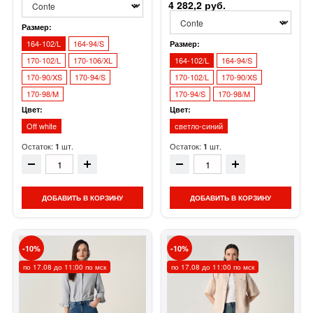
4 282,2 руб.
Размер:
164-102/L
164-94/S
Размер:
170-102/L
170-106/XL
164-102/L
164-94/S
170-90/XS
170-94/S
170-102/L
170-90/XS
170-98/M
170-94/S
170-98/M
Цвет:
Цвет:
Off white
светло-синий
Остаток:
шт.
Остаток:
шт.
1
1
ДОБАВИТЬ В КОРЗИНУ
ДОБАВИТЬ В КОРЗИНУ
10
10
по 17.08 до 11:00 по мск
по 17.08 до 11:00 по мск