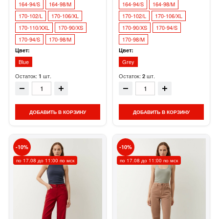
164-94/S
164-98/M
164-94/S
164-98/M
170-102/L
170-106/XL
170-102/L
170-106/XL
170-110/XXL
170-90/XS
170-90/XS
170-94/S
170-94/S
170-98/M
170-98/M
Цвет:
Цвет:
Blue
Grey
Остаток:
шт.
Остаток:
шт.
1
2
ДОБАВИТЬ В КОРЗИНУ
ДОБАВИТЬ В КОРЗИНУ
10
10
по 17.08 до 11:00 по мск
по 17.08 до 11:00 по мск