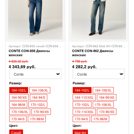
Артикул: CON-858 синий CON-858
Conte
Артикул: CON-862 blue tint CON-862
Cont
CONTE CON-858 Джинсы
CONTE CON-862 Джинсы
женские
женские
4 826,32 руб.
4 758 руб.
4 343,69 руб.
4 282,2 руб.
Размер:
Размер:
164-102/L
164-106/XL
164-102/L
164-106/XL
164-90/XS
164-94/S
164-110/XXL
164-90/XS
164-98/M
170-102/L
170-102/L
170-106/XL
170-106/XL
170-90/XS
170-110/XXL
170-90/XS
170-94/S
170-98/M
170-94/S
170-98/M
Цвет:
Цвет:
Синий
blue tint