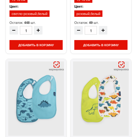
Цвет:
Цвет:
светло-розовый,белый
розовый,белый
Остаток:
шт.
Остаток:
шт.
448
49
ДОБАВИТЬ В КОРЗИНУ
ДОБАВИТЬ В КОРЗИНУ
маркировка
маркировка