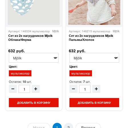
Артикул: 146534 мультиколор
Mjölk
Артикул: 146215 мультиколор
Mjölk
Сет из 2х нагрудников Mjolk
Сет из 2х нагрудников Mjolk
Облака/Ферма
Пальмы/Хлопок
632 руб.
632 руб.
Цвет:
Цвет:
мультиколор
мультиколор
Остаток:
шт.
Остаток:
шт.
10
7
ДОБАВИТЬ В КОРЗИНУ
ДОБАВИТЬ В КОРЗИНУ
Назад
1
2
Вперед