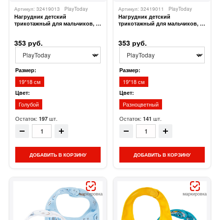
Артикул: 32419013
PlayToday
Артикул: 32419011
PlayToday
Нагрудник детский
Нагрудник детский
трикотажный для мальчиков, 2
трикотажный для мальчиков, 2
шт в комплекте
шт в комплекте
353 руб.
353 руб.
Размер:
Размер:
19*18 см
19*18 см
Цвет:
Цвет:
Голубой
Разноцветный
Остаток:
шт.
Остаток:
шт.
197
141
ДОБАВИТЬ В КОРЗИНУ
ДОБАВИТЬ В КОРЗИНУ
маркировка
маркировка