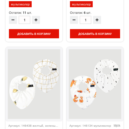
мультиколор
мультиколор
Остаток:
шт.
Остаток:
шт.
11
6
ДОБАВИТЬ В КОРЗИНУ
ДОБАВИТЬ В КОРЗИНУ
Артикул: 146438 желтый, зеленый, белый
Артикул: 146134 мультиколор
Mjölk
Mjölk