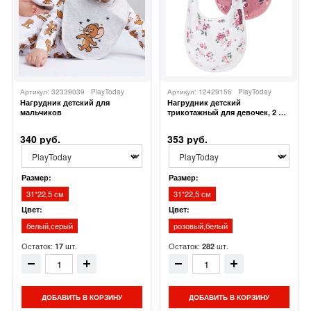
Артикул: 32339039
PlayToday
Артикул: 12429156
PlayToday
Нагрудник детский для
Нагрудник детский
мальчиков
трикотажный для девочек, 2 шт
в комплекте
340 руб.
353 руб.
Размер:
Размер:
31*22,5 см
31*22,5 см
Цвет:
Цвет:
белый,серый
розовый,белый
Остаток:
шт.
Остаток:
шт.
17
282
ДОБАВИТЬ В КОРЗИНУ
ДОБАВИТЬ В КОРЗИНУ