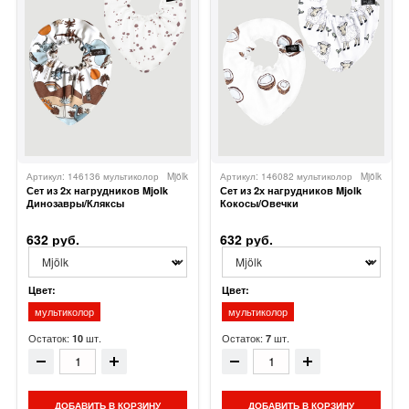
Артикул: 146136 мультиколор
Mjölk
Артикул: 146082 мультиколор
Mjölk
Сет из 2х нагрудников Mjolk
Сет из 2х нагрудников Mjolk
Динозавры/Кляксы
Кокосы/Овечки
632 руб.
632 руб.
Цвет:
Цвет:
мультиколор
мультиколор
Остаток:
шт.
Остаток:
шт.
10
7
ДОБАВИТЬ В КОРЗИНУ
ДОБАВИТЬ В КОРЗИНУ