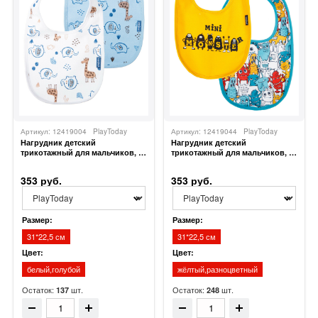
Артикул: 12419004
PlayToday
Артикул: 12419044
PlayToday
Нагрудник детский
Нагрудник детский
трикотажный для мальчиков, 2
трикотажный для мальчиков, 2
шт в комплекте
шт в комплекте
353 руб.
353 руб.
Размер:
Размер:
31*22,5 см
31*22,5 см
Цвет:
Цвет:
белый,голубой
жёлтый,разноцветный
Остаток:
шт.
Остаток:
шт.
137
248