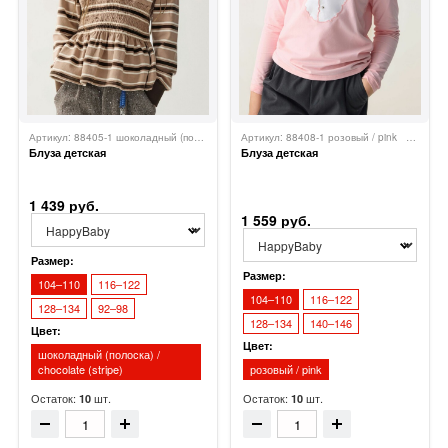
Артикул: 88405-1 шоколадный (полоска) / chocolate (stripe)
Happy Baby
Артикул: 88408-1 розовый / pink
Happy B
Блуза детская
Блуза детская
1 439 руб.
1 559 руб.
Размер:
Размер:
104–110
116–122
104–110
116–122
128–134
92–98
128–134
140–146
Цвет:
Цвет:
шоколадный (полоска) /
chocolate (stripe)
розовый / pink
Остаток:
шт.
Остаток:
шт.
10
10