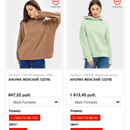
новинка
новинка
Артикул: 122745 капучино 1050
Mark Formelle
Артикул: 122745 туманный зеленый 1050
АНОРАК ЖЕНСКИЙ 122745
АНОРАК ЖЕНСКИЙ 122745
847,22 руб.
1 613,45 руб.
Размер:
Размер:
L (164/170-96-102)
S (164/170-88-94)
Цвет:
Цвет: