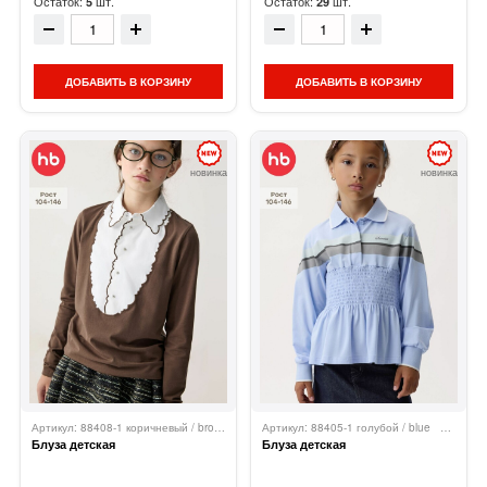
Остаток:
шт.
Остаток:
шт.
5
29
ДОБАВИТЬ В КОРЗИНУ
ДОБАВИТЬ В КОРЗИНУ
новинка
новинка
Артикул: 88408-1 коричневый / brown
Happy Baby
Артикул: 88405-1 голубой / blue
Happy B
Блуза детская
Блуза детская