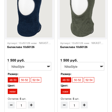
Артикул: 10з50126 неви
NIKASTYLE
Артикул: 10з50126 хаки
NIKASTYLE
Балаклава 10з50126
Балаклава 10з50126
1 500 руб.
1 500 руб.
Размер:
Размер:
48-50
50-52
52-54
48-50
50-52
52-54
Цвет:
Цвет:
неви
хаки
Остаток:
шт.
Остаток:
шт.
5
5