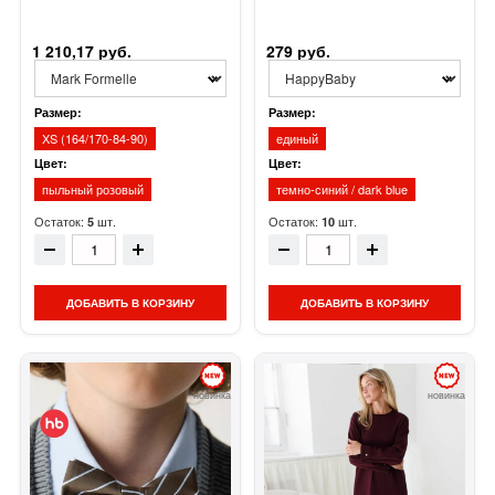
1 210,17 руб.
279 руб.
Размер:
Размер:
XS (164/170-84-90)
единый
Цвет:
Цвет:
пыльный розовый
темно-синий / dark blue
Остаток:
шт.
Остаток:
шт.
5
10
ДОБАВИТЬ В КОРЗИНУ
ДОБАВИТЬ В КОРЗИНУ
новинка
новинка