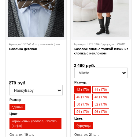
Артикул: 88741-1 коричневый (полоса) / brown (stripe)
Артикул: D32.104 бургунди
Happy Baby
Vilatte
Бабочка детская
Базовое платье тонкой вязки из
хлопка с нейлоном
2 490 руб.
279 руб.
Размер:
42 (170)
44 (170)
46 (170)
48 (170)
Размер:
50 (170)
52 (170)
единый
54 (170)
56 (170)
Цвет:
Цвет:
коричневый (полоса) / brown
(stripe)
бургунди
Остаток:
шт.
Остаток:
шт.
10
21