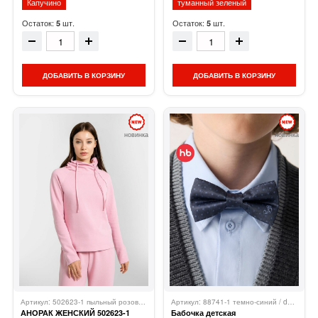
Капучино
туманный зеленый
Остаток:
шт.
Остаток:
шт.
5
5
ДОБАВИТЬ В КОРЗИНУ
ДОБАВИТЬ В КОРЗИНУ
новинка
новинка
Артикул: 502623-1 пыльный розовый 1050
Mark Formelle
Артикул: 88741-1 темно-синий / dark blue
АНОРАК ЖЕНСКИЙ 502623-1
Бабочка детская