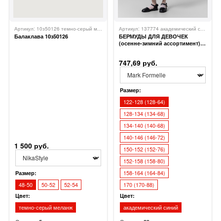
Артикул: 10з50126 темно-серый меланж
NIKASTYLE
Артикул: 137774 академический синий 1050
Балаклава 10з50126
БЕРМУДЫ ДЛЯ ДЕВОЧЕК
(осенне-зимний ассортимент)
137774
747,69 руб.
Размер:
122-128 (128-64)
128-134 (134-68)
134-140 (140-68)
140-146 (146-72)
1 500 руб.
150-152 (152-76)
152-158 (158-80)
158-164 (164-84)
Размер:
48-50
50-52
52-54
170 (170-88)
Цвет:
Цвет:
темно-серый меланж
академический синий