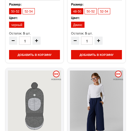
Размер:
Размер:
50-52
52-54
48-50
50-52
52-54
Цвет:
Цвет:
черный
Джинс
Остаток:
шт.
Остаток:
шт.
5
5
ДОБАВИТЬ В КОРЗИНУ
ДОБАВИТЬ В КОРЗИНУ
новинка
новинка