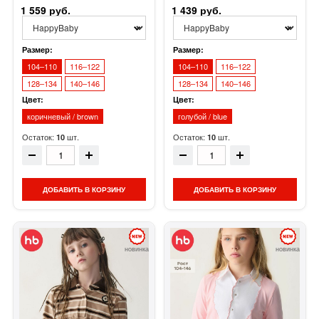
1 559 руб.
1 439 руб.
Размер:
Размер:
104–110
116–122
104–110
116–122
128–134
140–146
128–134
140–146
Цвет:
Цвет:
коричневый / brown
голубой / blue
Остаток:
шт.
Остаток:
шт.
10
10
ДОБАВИТЬ В КОРЗИНУ
ДОБАВИТЬ В КОРЗИНУ
новинка
новинка