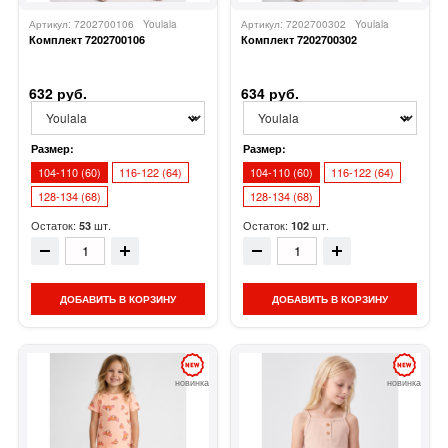
Артикул: 7202700106
Youlala
Артикул: 7202700302
Youlala
Комплект 7202700106
Комплект 7202700302
632 руб.
634 руб.
Размер:
Размер:
104-110 (60)
116-122 (64)
104-110 (60)
116-122 (64)
128-134 (68)
128-134 (68)
Остаток:
шт.
Остаток:
шт.
53
102
ДОБАВИТЬ В КОРЗИНУ
ДОБАВИТЬ В КОРЗИНУ
новинка
новинка