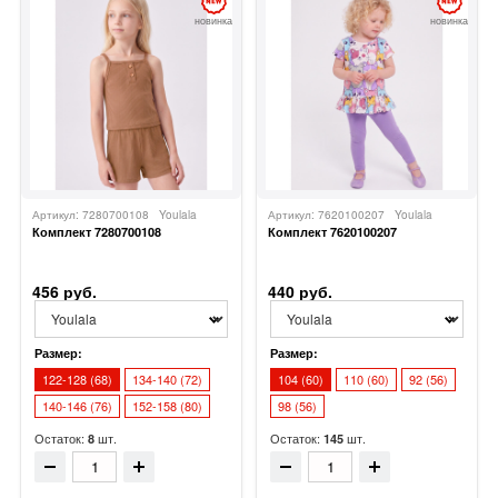
новинка
новинка
Артикул: 7280700108
Youlala
Артикул: 7620100207
Youlala
Комплект 7280700108
Комплект 7620100207
456 руб.
440 руб.
Размер:
Размер:
122-128 (68)
134-140 (72)
104 (60)
110 (60)
92 (56)
140-146 (76)
152-158 (80)
98 (56)
Остаток:
шт.
Остаток:
шт.
8
145