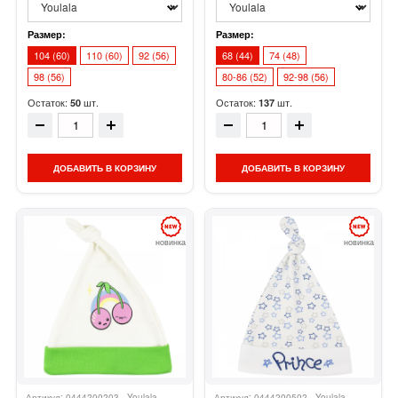
Размер:
Размер:
104 (60)
110 (60)
92 (56)
68 (44)
74 (48)
98 (56)
80-86 (52)
92-98 (56)
Остаток:
шт.
Остаток:
шт.
50
137
ДОБАВИТЬ В КОРЗИНУ
ДОБАВИТЬ В КОРЗИНУ
новинка
новинка
Артикул: 0444200203
Youlala
Артикул: 0444200502
Youlala