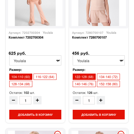
Артикул: 7202700304
Youlala
Артикул: 7280700107
Youlala
Комплект 7202700304
Комплект 7280700107
625 руб.
456 руб.
Размер:
Размер:
104-110 (60)
116-122 (64)
122-128 (68)
134-140 (72)
128-134 (68)
140-146 (76)
152-158 (80)
Остаток:
шт.
Остаток:
шт.
102
126
ДОБАВИТЬ В КОРЗИНУ
ДОБАВИТЬ В КОРЗИНУ